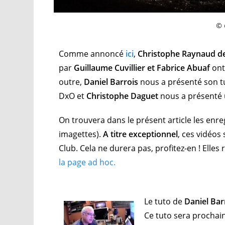
© 
Comme annoncé
ici
,
Christophe Raynaud d
par
Guillaume Cuvillier et Fabrice Abuaf
ont
outre,
Daniel Barrois
nous a présenté son tu
DxO et
Christophe Daguet
nous a présenté 
On trouvera dans le présent article les enre
imagettes).
A titre exceptionnel
, ces vidéos
Club. Cela ne durera pas, profitez-en ! Elle
la page ad hoc.
Le tuto de
Daniel Bar
Ce tuto sera prochai