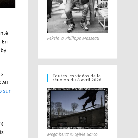
nté
Fekele © Philippe Masseau
. En
 by
es
Toutes les vidéos de la
réunion du 8 avril 2026
s au
b sur
n).
is
Mega-hertz © Sylvie Barco