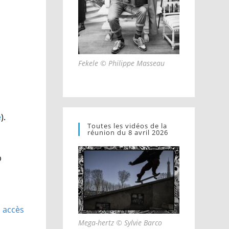
Fekele © Philippe Masseau
.
e
).
Toutes les vidéos de la
réunion du 8 avril 2026
p
n accès
Mega-hertz © Sylvie Barco