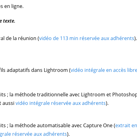
s en ligne.
e texte.
ral de la réunion
(
vidéo de 113 min réservée aux adhérents
)
ofils adaptatifs dans Lightroom
(
vidéo intégrale en accès libr
its ; la méthode traditionnelle avec Lightroom et Photosho
t aussi
vidéo intégrale réservée aux adhérents
).
its ; la méthode automatisable avec Capture One
(
extrait e
égrale réservée aux adhérents
).