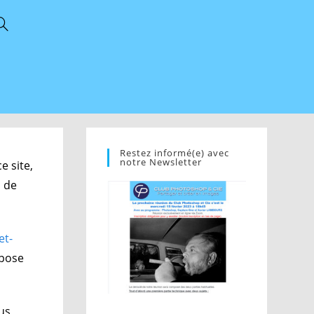
Restez informé(e) avec
notre Newsletter
e site,
n de
et-
spose
ous