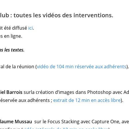
b : toutes les vidéos des interventions.
t été diffusé
ici
.
s en ligne.
s les textes.
ral de la réunion
(
vidéo de 104 min réservée aux adhérents
)
iel Barrois
surla création d’images dans Photoshop avec A
 réservée aux adhérents ;
extrait de 12 min en accès libre
).
llaume Mussau
sur le Focus Stacking avec Capture One, av