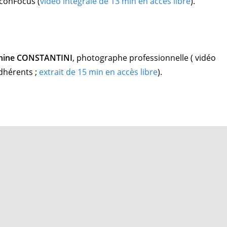
conFocus (
vidéo intégrale de 13 min en accès libre
).
hine CONSTANTINI
, photographe professionnelle ( vidéo
adhérents ;
extrait de 15 min en accès libre
).