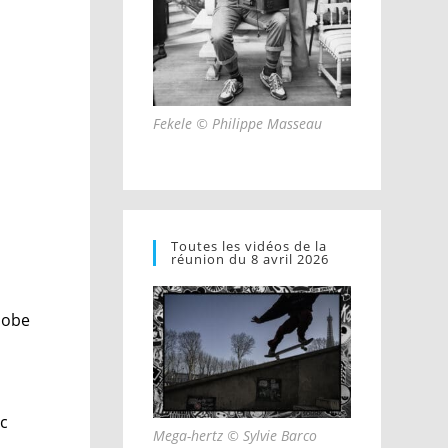
Fekele © Philippe Masseau
.
Toutes les vidéos de la
réunion du 8 avril 2026
dobe
ec
Mega-hertz © Sylvie Barco