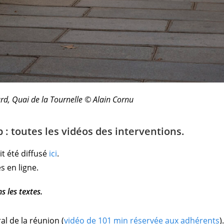
rd, Quai de la Tournelle © Alain Cornu
: toutes les vidéos des interventions.
t été diffusé
ici
.
s en ligne.
s les textes.
ral de la réunion
(
vidéo de 101 min réservée aux adhérents
)