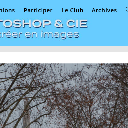
nions
Participer
Le Club
Archives