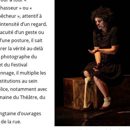
chasseur » ou «
pêcheur », attentif à
l’intensité d’un regard,
l’acuité d’un geste ou
d’une posture, il sait
rer la vérité au-delà
es photographe du
t du Festival
nage, il multiplie les
stitutions au sein
plice, notamment avec
maine du Théâtre, du
ingtaine d’ouvrages
 de la rue.