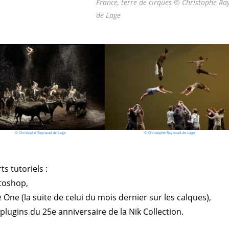
France, terre de cirques © Christophe R
de Lage
© Christophe Raynaud de Lage
© Christophe Raynaud de Lage
ts tutoriels :
toshop,
One (la suite de celui du mois dernier sur les calques),
 plugins du 25e anniversaire de la Nik Collection.