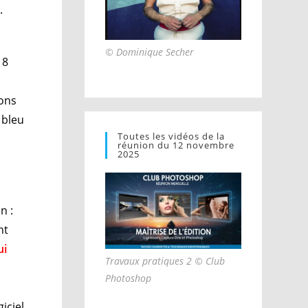
.
© Dominique Secher
18
rons
 bleu
Toutes les vidéos de la
réunion du 12 novembre
2025
on :
nt
ui
Travaux pratiques 2 © Club
Photoshop
iciel