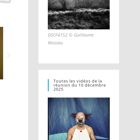
aynaud
DSCF4752 © Guillaume
Mussau
Toutes les vidéos de la
© Christophe Raynaud de Lage
© Christophe Raynaud de Lage
réunion du 10 décembre
2025