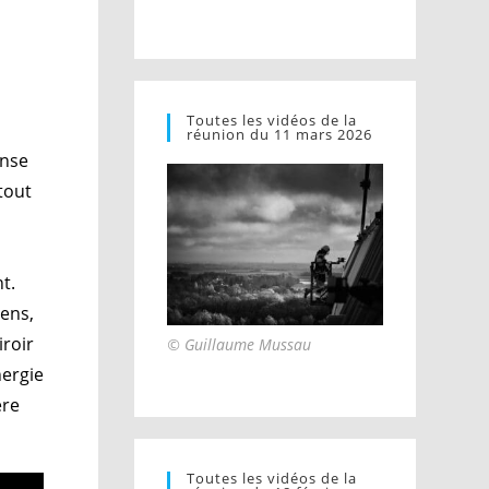
n
Toutes les vidéos de la
réunion du 11 mars 2026
ense
tout
nt.
sens,
iroir
© Guillaume Mussau
nergie
ère
Toutes les vidéos de la