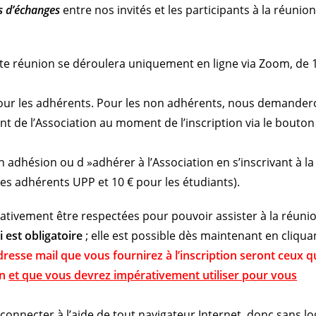
s d’échanges
entre nos invités et les participants à la réunion
tte réunion se déroulera uniquement en ligne via Zoom, de 
e pour les adhérents. Pour les non adhérents, nous demande
nt de l’Association au moment de l’inscription via le bouton
 adhésion ou d »adhérer à l’Association en s’inscrivant à la
les adhérents UPP et 10 € pour les étudiants).
rativement être respectées pour pouvoir assister à la réuni
 est obligatoire
; elle est possible dès maintenant en cliqua
adresse mail que vous fournirez à l’inscription seront ceux q
on
et que vous devrez impérativement utiliser pour vous
e connecter à l’aide de tout navigateur Internet, donc sans log