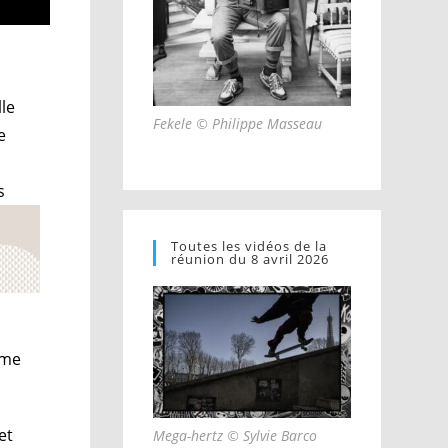
le
Fekele © Philippe Masseau
e
s
Toutes les vidéos de la
réunion du 8 avril 2026
ume
et
Mega-hertz © Sylvie Barco