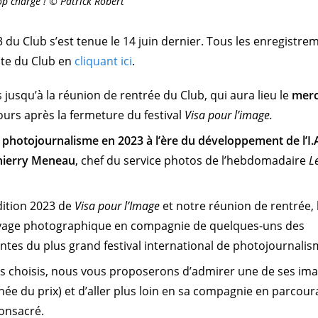
op chargé ! © Patrick Robert
 du Club s’est tenue le 14 juin dernier. Tous les enregistre
ite du Club en
cliquant ici
.
jusqu’à la réunion de rentrée du Club, qui aura lieu le
merc
ours après la fermeture du festival
Visa pour l’image.
photojournalisme en 2023 à l’ère du développement de l’I.
hierry Meneau
, chef du service photos de l’hebdomadaire
L
dition 2023 de
Visa pour l’Image
et notre réunion de rentrée, 
voyage photographique en compagnie de quelques-uns des
ntes du plus grand festival international de photojournali
s choisis, nous vous proposerons d’admirer une de ses im
née du prix) et d’aller plus loin en sa compagnie en parcour
consacré.