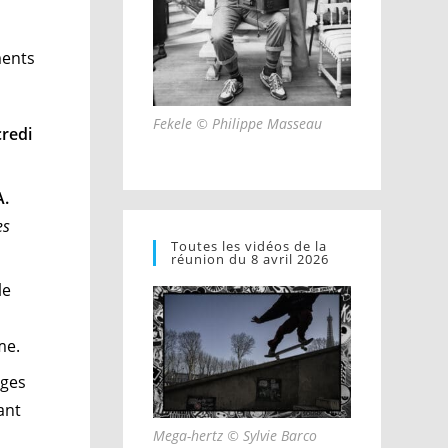
ments
Fekele © Philippe Masseau
redi
A.
es
Toutes les vidéos de la
réunion du 8 avril 2026
le
sme.
ages
ant
Mega-hertz © Sylvie Barco