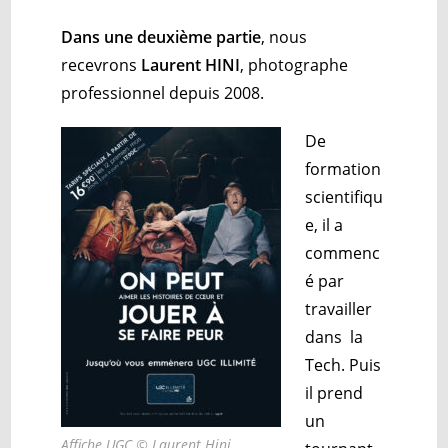
Dans une
deuxième partie
, nous
recevrons
Laurent HINI
, photographe
professionnel depuis 2008.
De
formation
scientifiqu
e, il a
commenc
é par
travailler
dans la
Tech. Puis
il prend
un
Affiche UGC © Laurent Hini