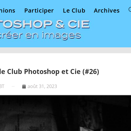
nions
Participer
Le Club
Archives
le Club Photoshop et Cie (#26)
BT
août 31, 2023