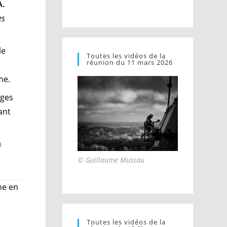
A.
es
le
Toutes les vidéos de la
réunion du 11 mars 2026
sme.
ages
ant
m
© Guillaume Mussau
ne en
Toutes les vidéos de la