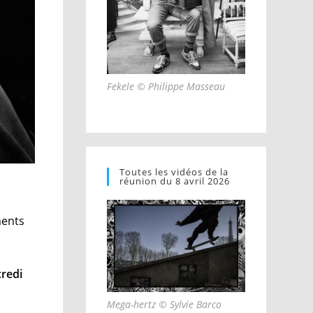
Fekele © Philippe Masseau
Toutes les vidéos de la
réunion du 8 avril 2026
ments
redi
Mega-hertz © Sylvie Barco