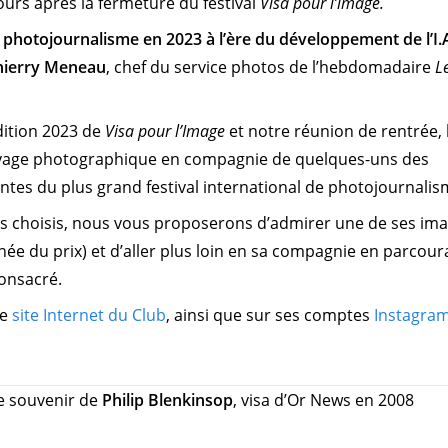
ours après la fermeture du festival
Visa pour l’image.
photojournalisme en 2023 à l’ère du développement de l’I.
hierry Meneau
, chef du service photos de l’hebdomadaire
L
dition 2023 de
Visa pour l’Image
et notre réunion de rentrée, 
voyage photographique en compagnie de quelques-uns des
ntes du plus grand festival international de photojournali
s choisis, nous vous proposerons d’admirer une de ses im
née du prix) et d’aller plus loin en sa compagnie en parcour
consacré.
le
site Internet du Club
, ainsi que sur ses comptes
Instagra
le souvenir de
Philip Blenkinsop
, visa d’Or News en 2008