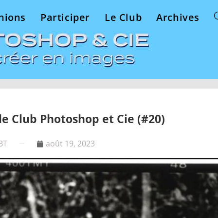
nions
Participer
Le Club
Archives
le Club Photoshop et Cie (#20)
BT
août 19, 2023