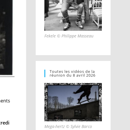
Fekele © Philippe Masseau
Toutes les vidéos de la
réunion du 8 avril 2026
ments
redi
Mega-hertz © Sylvie Barco