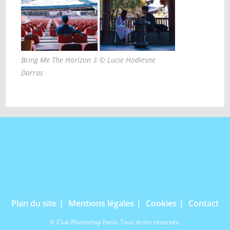
Bring Me The Horizon 3 © Lucie Hodiesne
Darras
Plan du site
Mentions légales
Cookies
Contact
© Club Photoshop Paris. Tous droits réservés.