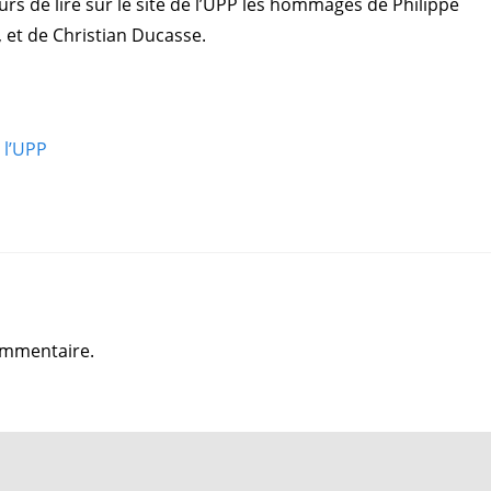
rs de lire sur le site de l’UPP les hommages de Philippe
 et de Christian Ducasse.
 l’UPP
ommentaire.