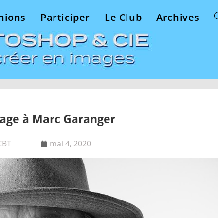
nions
Participer
Le Club
Archives
ge à Marc Garanger
CBT
mai 4, 2020