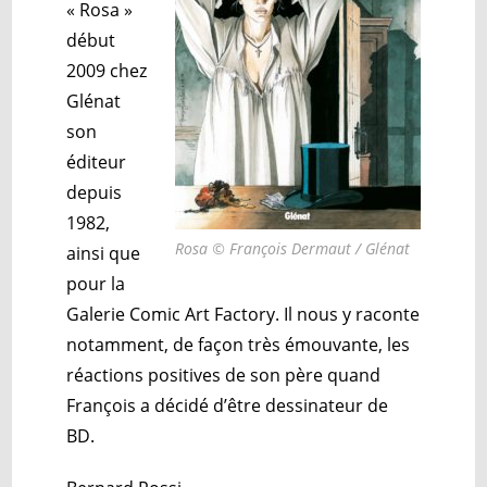
« Rosa »
début
2009 chez
Glénat
son
éditeur
depuis
1982,
Rosa © François Dermaut / Glénat
ainsi que
pour la
Galerie Comic Art Factory.
Il nous y raconte
notamment, de façon très émouvante, les
réactions positives de son père quand
François a décidé d’être dessinateur de
BD.