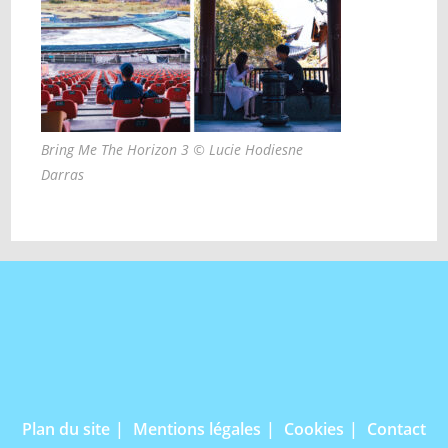
Bring Me The Horizon 3 © Lucie Hodiesne
Darras
Plan du site
Mentions légales
Cookies
Contact