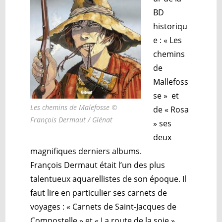
BD
historiqu
e :
« Les
chemins
de
Mallefoss
se » et
Les chemins de Malefosse ©
de
« Rosa
François Dermaut / Glénat
» ses
deux
magnifiques derniers albums.
François Dermaut était l’un des plus
talentueux aquarellistes de son époque. Il
faut lire en particulier
ses carnets de
voyages : «
Carnets de Saint-Jacques de
Compostelle » et «
La route de la soie ».