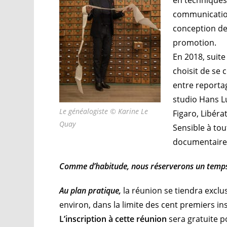
communication 
conception de
promotion.
En 2018, suite
choisit de se 
entre reportage
studio Hans L
Le généalogiste © Karine Le
Figaro, Libéra
Quay
Sensible à tou
documentaire
Comme d’habitude, nous réserverons un temp
Au plan pratique,
la réunion se tiendra excl
environ, dans la limite des cent premiers ins
L’inscription à cette réunion
sera gratuite p