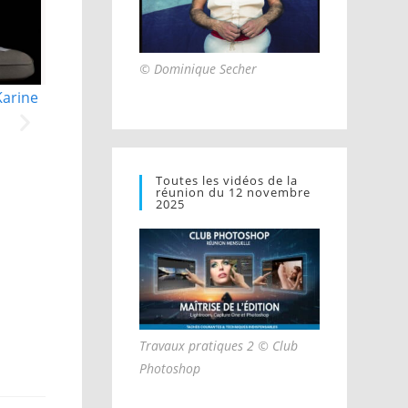
© Dominique Secher
Karine
Toutes les vidéos de la
réunion du 12 novembre
2025
Kaba set up the market © Karine Le
Sommet sur le 
Ouay
Le Oua
Travaux pratiques 2 © Club
Photoshop