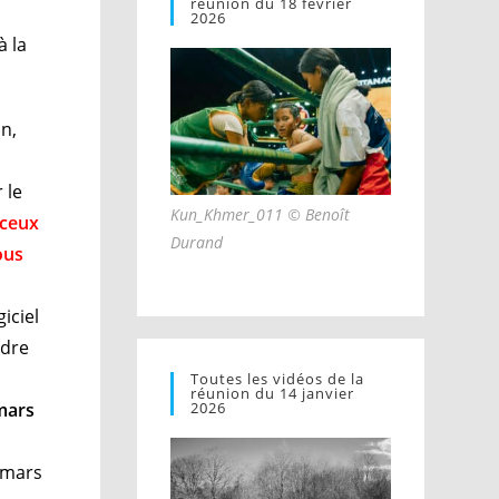
réunion du 18 février
2026
à la
on,
 le
Kun_Khmer_011 © Benoît
 ceux
Durand
ous
iciel
ndre
Toutes les vidéos de la
réunion du 14 janvier
mars
2026
3 mars