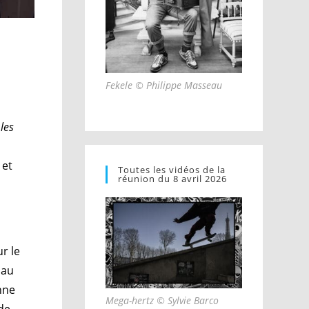
Fekele © Philippe Masseau
 les
 et
Toutes les vidéos de la
réunion du 8 avril 2026
r le
 au
nne
Mega-hertz © Sylvie Barco
de