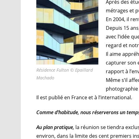
Après des étud
métrages et pu
En 2004, il re
Depuis 15 ans,
avec l’idée q
regard et notr
Il aime appré
capturer son 
Résidence Fulton © Epaillard
rapport à l’e
Machado
Même s’il affe
photographie 
Il est publié en France et à l’international.
Comme d’habitude, nous réserverons un temp
Au plan pratique,
la réunion se tiendra excl
environ, dans la limite des cent premiers ins