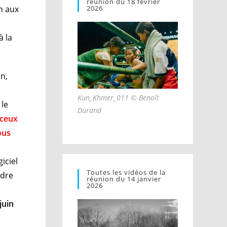
réunion du 18 février
n aux
2026
à la
on,
Kun_Khmer_011 © Benoît
 le
Durand
 ceux
ous
iciel
Toutes les vidéos de la
ndre
réunion du 14 janvier
2026
juin