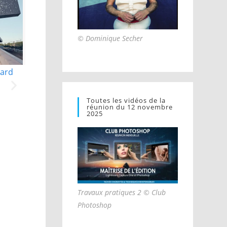
© Dominique Secher
Linkcity © Epaillard Machado
lard
Toutes les vidéos de la
réunion du 12 novembre
2025
La Seine mu
M
Travaux pratiques 2 © Club
Photoshop