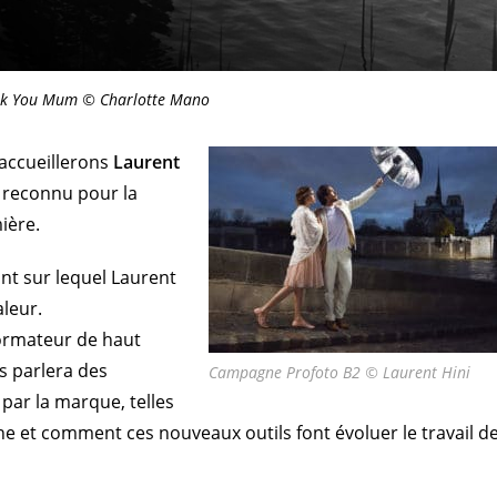
k You Mum © Charlotte Mano
 accueillerons
Laurent
é reconnu pour la
ière.
int sur lequel Laurent
aleur.
formateur de haut
s parlera des
Campagne Profoto B2 © Laurent Hini
par la marque, telles
e et comment ces nouveaux outils font évoluer le travail de