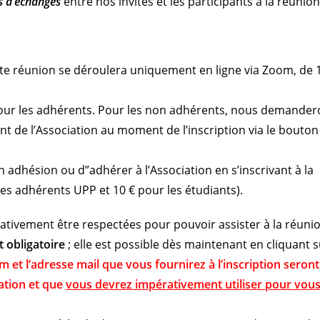
s d’échanges
entre nos invités et les participants à la réunion
tte réunion se déroulera uniquement en ligne via Zoom, de 
e pour les adhérents. Pour les non adhérents, nous demande
nt de l’Association au moment de l’inscription via le bouton
 adhésion ou d”adhérer à l’Association en s’inscrivant à la
les adhérents UPP et 10 € pour les étudiants).
rativement être respectées pour pouvoir assister à la réuni
t obligatoire
; elle est possible dès maintenant en cliquant s
m et l’adresse mail que vous fournirez à l’inscription seron
tation et que
vous devrez impérativement utiliser pour vou