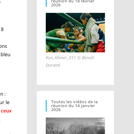
.
réunion du 18 février
2026
18
rons
 bleu
Kun_Khmer_011 © Benoît
Durand
on :
ur le
Toutes les vidéos de la
réunion du 14 janvier
2026
t ceux
s