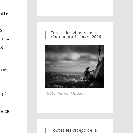
otte
s
e
Toutes les vidéos de la
réunion du 11 mars 2026
de sa
ix
rois
© Guillaume Mussau
ité
rvice
Toutes les vidéos de la