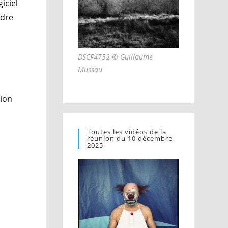
iciel
ndre
DSCF4752 © Guillaume
Mussau
nion
Toutes les vidéos de la
réunion du 10 décembre
2025