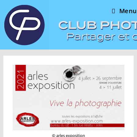
Skip
Menu
to
content
© arles exposition