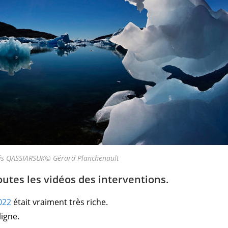
is QASSIARSUK© Gérard Planchenault
outes les vidéos des interventions.
022
était vraiment très riche.
ligne.