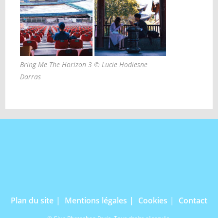
Bring Me The Horizon 3 © Lucie Hodiesne
Darras
Plan du site
Mentions légales
Cookies
Contact