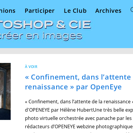
nions
Participer
Le Club
Archives
T
w
s
À VOIR
« Confinement, dans l’attente 
renaissance » par OpenEye
« Confinement, dans l’attente de la renaissance 
d'OPENEYE par Hélène HubertUne très belle exp
photo virtuelle orchestrée avec panache par les
rédacteurs d’OPENEYE webzine photographique 