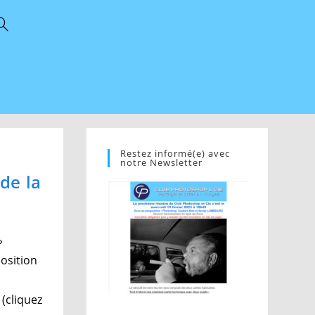
oggle
ebsite
earch
Restez informé(e) avec
notre Newsletter
de la
»
osition
(cliquez